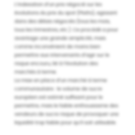
L’indexation d’un prix négocié sur les
évolutions du prix du spot (Platts), agissant
dans des délais négociés (tous les mois,
tous les trimestres, etc.). Ce procédé a pour
avantage une grande simplicité, mais
comme inconvénient de moins bien
permettre aux intervenants d’agir sur le
risque encouru, lié à l’évolution des
marchés à terme.
La mise en place d’un marché à terme
communautaire : le volume de sucre
européen est estimé suffisant pour le
permettre, mais le faible enthousiasme des
vendeurs de sucre risque de provoquer une
liquidité trop faible pour qu’il soit utilisable.