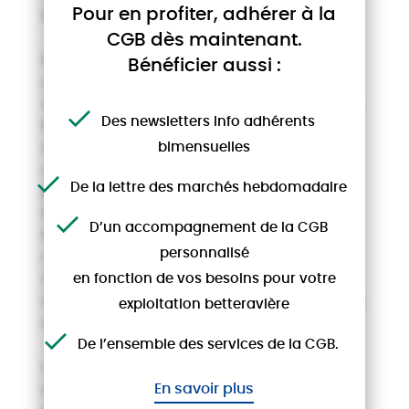
Pour en profiter, adhérer à la
la fin des quotas.
CGB dès maintenant.
Elle propose, à travers des pistes très
Bénéficier aussi :
concrètes, de moderniser cela, en retirant
de la négociation les éléments sur lesquels
Des newsletters Info adhérents
les intervenants ne peuvent pas agir (la
valeur du marché mondial), pour se
bimensuelles
concentrer sur la prime communautaire
De la lettre des marchés hebdomadaire
par rapport au marché à terme. Les
intervenants ne négocieraient plus un prix
D’un accompagnement de la CGB
fixe, mais la valeur de la prime
personnalisé
communautaire par rapport à la valeur du
marché à terme : bref le développement
en fonction de vos besoins pour votre
de contrats indexés comme le demande la
exploitation betteravière
CGB depuis plusieurs années.
De l’ensemble des services de la CGB.
C’est du reste ce qui se fait dans la plupart
En savoir plus
des produits agricoles vendus sur l’Union.