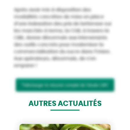
Après avoir mis à disposition des
modalités concrètes de mise en place
d’une indexation des prix de betterave sur
les marchés à terme, la CGB, à travers la
CIBE, donne désormais aux intervenants
des outils concrets pour moderniser la
commercialisation du sucre dans l’Union.
Aux opérateurs, désormais, de s’en
emparer !
Télécharger le résumé complet de l’étude LMC
AUTRES ACTUALITÉS