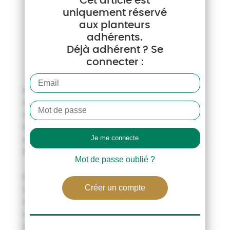
Cet article est
uniquement réservé
aux planteurs
adhérents.
Déjà adhérent ? Se
connecter :
Le cabinet LMC, acteur majeur de l’analyse
du marché du sucre européen, vient de
diffuser ses propositions, à la demande de
la CIBE, pour adapter la contractualisation
entre vendeurs et acheteurs de sucre dans
l’Union.
Mot de passe oublié ?
L’analyste estime que les modalités de
Créer un compte
vente de sucre, à prix fixe, a eu des
conséquentes aggravantes de la crise
communautaire, et empêche l’adaptation
de l’offre à la demande de la filière depuis