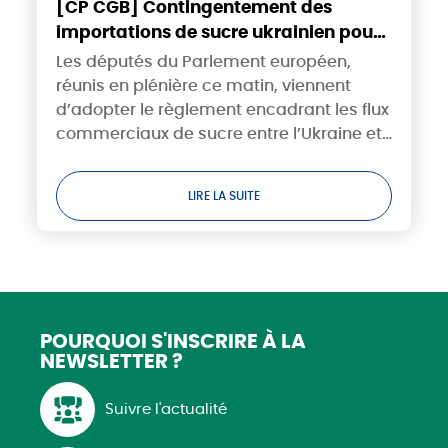
[CP CGB] Contingentement des
importations de sucre ukrainien pour
2024/25 : une victoire et un
Les députés du Parlement européen,
soulagement pour la filière
réunis en plénière ce matin, viennent
européenne du sucre
d’adopter le règlement encadrant les flux
commerciaux de sucre entre l’Ukraine et
l’Union européenne, qui entrera en
vigueur à partir de juin prochain. La CGB
LIRE LA SUITE
se félicite...
POURQUOI S'INSCRIRE
À LA
NEWSLETTER ?
Suivre l'actualité