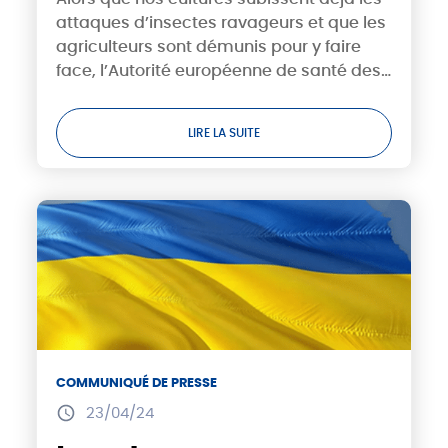
toujours interdite en France
attaques d’insectes ravageurs et que les
agriculteurs sont démunis pour y faire
face, l’Autorité européenne de santé des
aliments, l’EFSA, vient de rendre un avis
sur l’acétamipride, substance active...
LIRE LA SUITE
COMMUNIQUÉ DE PRESSE
23/04/24