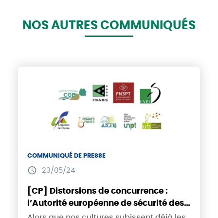
NOS AUTRES COMMUNIQUÉS
COMMUNIQUÉ DE PRESSE
23/05/24
[CP] Distorsions de concurrence :
l’Autorité européenne de sécurité des
aliments valide l’acétamipride,
Alors que nos cultures subissent déjà les