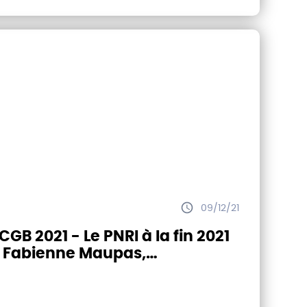
09/12/21
021 - Le PNRI à la fin 2021
 Fabienne Maupas,
ponsable du département
hnique et Scientifique de l'ITB