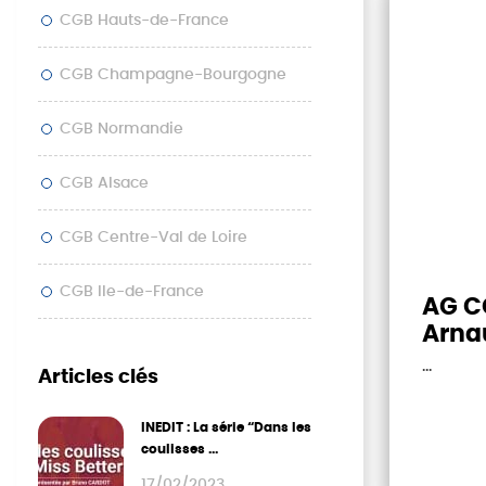
CGB Hauts-de-France
CGB Champagne-Bourgogne
CGB Normandie
CGB Alsace
CGB Centre-Val de Loire
CGB Ile-de-France
AG C
Arna
la F
...
Articles clés
INEDIT : La série “Dans les
coulisses ...
17/02/2023