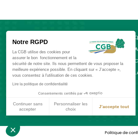
Q
Notre RGPD
A
La CGB utilise des cookies pour
assurer le bon fonctionnement et la
C
sécurité de notre site. Ils nous permettent de vous proposer la
meilleure expérience possible. En cliquant sur « J’accepte »,
L
vous consentez à l'utilisation de ces cookies.
SUIVEZ-NOUS :
Lire la politique de confidentialité
Consentements certifiés par
CGB : 43 – 45 Rue de Naples 75008
Continuer sans
Personnaliser les
J’accepte tout
accepter
choix
Paris
Axeptio consent
Plateforme de Gestion du Consentement : Personnalisez vos Optio
Notre plateforme vous permet d'adapter et de gérer vos paramètres
Politique de conf