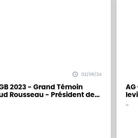
02/08/24
GB 2023 - Grand Témoin
AG 
ud Rousseau - Président de
lev
NSEA
ren
...