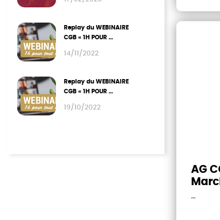
Replay du WEBINAIRE
CGB « 1H POUR ...
14/11/2022
Replay du WEBINAIRE
CGB « 1H POUR ...
19/10/2022
1
AG C
March
persp
...