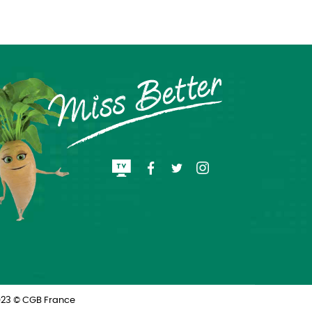
ations. Personnalisez vos préférences pour contrôler la manière dont
023 © CGB France