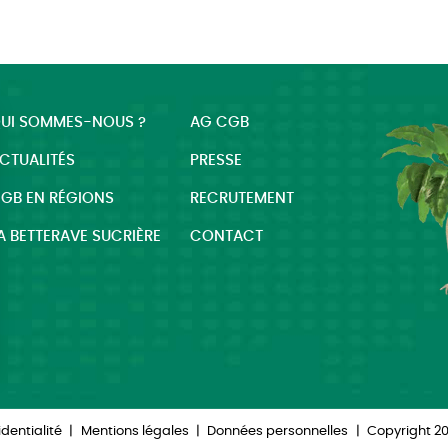
UI SOMMES-NOUS ?
AG CGB
CTUALITÉS
PRESSE
GB EN RÉGIONS
RECRUTEMENT
A BETTERAVE SUCRIÈRE
CONTACT
ns
 de confidentialité, en garantissant la conformité avec les réglement
identialité
|
Mentions légales
|
Données personnelles
|
Copyright 2