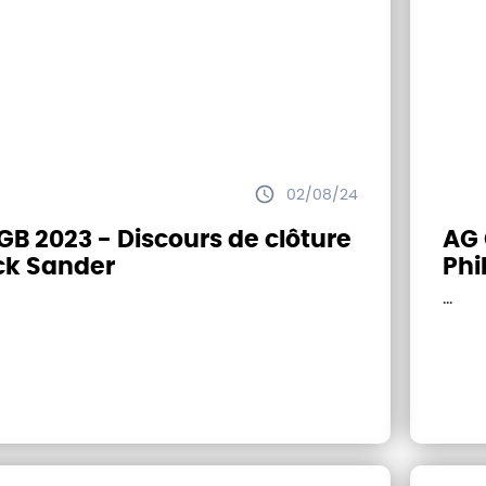
02/08/24
B 2023 - Discours de clôture
AG 
ck Sander
Phi
gén
...
l'A
ali