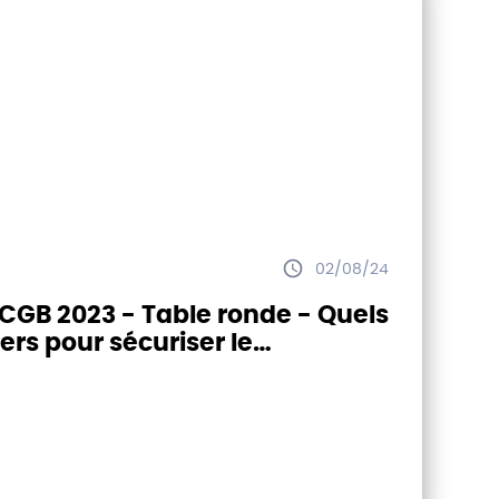
02/08/24
CGB 2023 - Table ronde - Quels
iers pour sécuriser le
dement betteravier ?