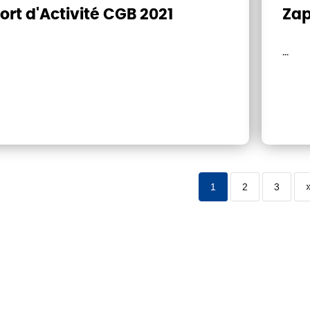
rt d'Activité CGB 2021
Zap
...
1
2
3