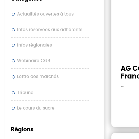
Actualités ouvertes à tous
Infos réservées aux adhérents
Infos régionales
Webinaire CGB
AG CG
Fran
Lettre des marchés
...
Tribune
Le cours du sucre
Régions