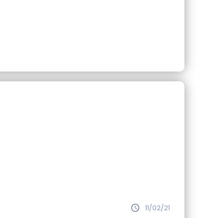
utions face à la jaunisse
11/02/21