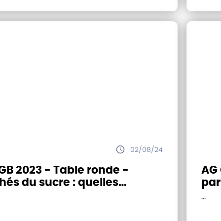
02/08/24
GB 2023 - Table ronde -
AG CGB 2
és du sucre : quelles
par
ectives ?
Res
...
Tec