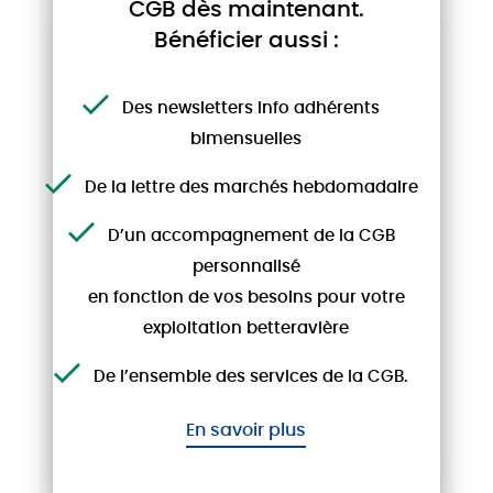
CGB dès maintenant.
Bénéficier aussi :
ADHÉRENTS
Des newsletters Info adhérents
bimensuelles
De la lettre des marchés hebdomadaire
INFOS RÉSERVÉES AUX ADHÉRENTS
D’un accompagnement de la CGB
12/09/24
personnalisé
La Lettre des Marchés de la
en fonction de vos besoins pour votre
betterave - Semaine 36
exploitation betteravière
...
De l’ensemble des services de la CGB.
En savoir plus
ARTICLE RÉSERVÉ AUX ADHÉRENTS