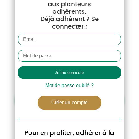
aux planteurs
adhérents.
Déjà adhérent ? Se
connecter :
La Lettre des Marchés de la betterave –
Semaine 34
Pour la recevoir chaque semaine, par
email, inscrivez-vous à
info-
adherent@preprod.cgb-france.fr
.
Mot de passe oublié ?
Télécharger la lettre des marchés de la betterave
Créer un compte
AUTRES ACTUALITÉS
Pour en profiter, adhérer à la