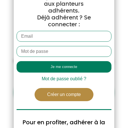
aux planteurs
adhérents.
Déjà adhérent ? Se
connecter :
La Lettre des Marchés de la betterave –
Semaine 45
Pour la recevoir chaque semaine par email,
inscrivez-vous à
info-
adherent@preprod.cgb-france.fr
.
Mot de passe oublié ?
Télécharger la lettre des marchés de la betterave
Créer un compte
AUTRES ACTUALITÉS
Pour en profiter, adhérer à la