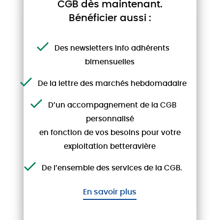
CGB dès maintenant.
Bénéficier aussi :
ADHÉRENTS
Des newsletters Info adhérents
bimensuelles
De la lettre des marchés hebdomadaire
INFOS RÉSERVÉES AUX ADHÉRENTS
D’un accompagnement de la CGB
12/09/24
personnalisé
La Lettre des Marchés de la
en fonction de vos besoins pour votre
betterave - Semaine 36
exploitation betteravière
...
De l’ensemble des services de la CGB.
En savoir plus
ARTICLE RÉSERVÉ AUX ADHÉRENTS