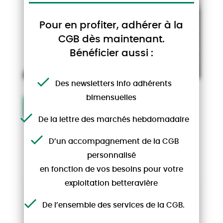
Pour en profiter, adhérer à la
CGB dès maintenant.
Bénéficier aussi :
Des newsletters Info adhérents
bimensuelles
Voir le replay du webinaire CGB
De la lettre des marchés hebdomadaire
AUTRES ACTUALITÉS
D’un accompagnement de la CGB
personnalisé
en fonction de vos besoins pour votre
exploitation betteravière
ADHÉRENTS
De l’ensemble des services de la CGB.