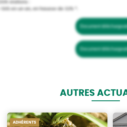
305 stations :
 565 en un an, en hausse de 32% *.
Document téléchargea
Document téléchargea
AUTRES ACTUA
ADHÉRENTS