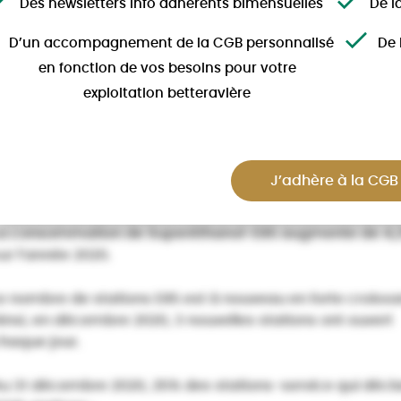
Des newsletters Info adhérents bimensuelles
De l
e nombre de stations SP95-E10 s’élève à 6838, soit 70 %
D’un accompagnement de la CGB personnalisé
De 
en fonction de vos besoins pour votre
es stations qui déclarent leurs prix*.
exploitation betteravière
—-
e Superéthanol-E85 représente 3,7 % du marché des c
J’adhère à la CGB
e type essence en décembre. Sur l’année 2020 sa part 
a consommation de Superéthanol-E85 augmente de 4,
ur l’année 2020.
e nombre de stations E85 est à nouveau en forte croiss
insi, en décembre 2020, 3 nouvelles stations ont ouvert
haque jour.
u 31 décembre 2020, 25% des stations-service qui déclaren