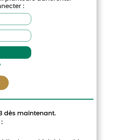
necter :
%
?
019.
GB dès maintenant.
 :
e 2020.