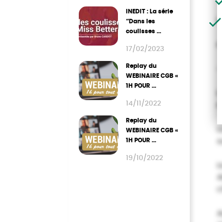
INEDIT : La série
L
“Dans les
coulisses ...
d
17/02/2023
Replay du
WEBINAIRE CGB «
1H POUR ...
L
14/11/2022
d
Replay du
L
WEBINAIRE CGB «
1H POUR ...
s
19/10/2022
L
1
A
c
A