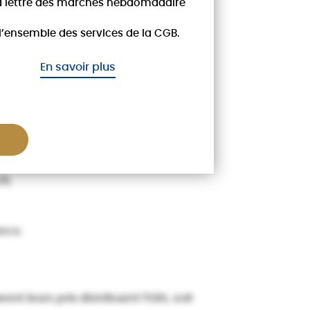
a lettre des marchés hebdomadaire
l’ensemble des services de la CGB.
En savoir plus
arburants
de marché s’établit à 3,6%.
2%
ance.
t leurs prix distribuent l’E85, soit