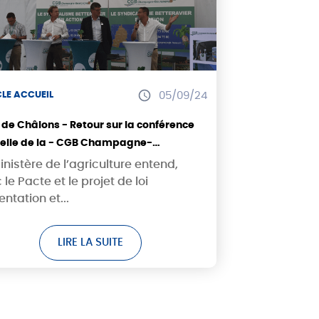
CLE ACCUEIL
05/09/24
lons - Retour sur la conférence
elle de la - CGB Champagne-
gogne
inistère de l’agriculture entend,
 le Pacte et le projet de loi
entation et...
LIRE LA SUITE