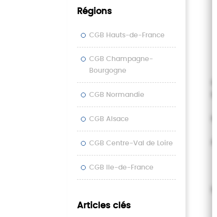
Régions
CGB Hauts-de-France
CGB Champagne-
Bourgogne
C
L
CGB Normandie
e
CGB Alsace
d
CGB Centre-Val de Loire
CGB Ile-de-France
L
Articles clés