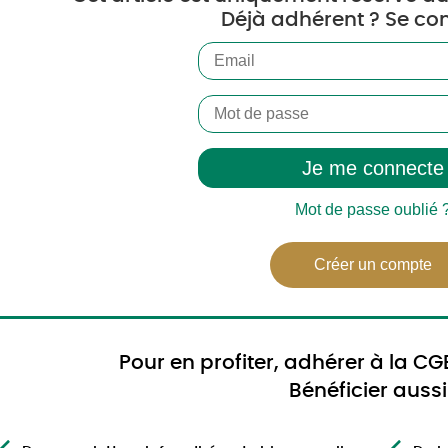
Déjà adhérent ? Se con
GB – Service Communication
e SP95-E10 atteint une part de marché record de 50,6 
Mot de passe oublié 
n décembre alors que la consommation d’essence
Créer un compte
e décembre a baissé de 13% par rapport à décembre 2
Pour en profiter, adhérer à la C
Bénéficier aussi
a consommation d’essence a baissé de 14% sur l’anné