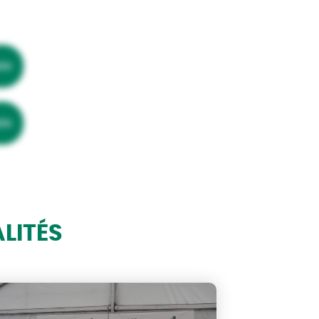
ble
ble
LITÉS