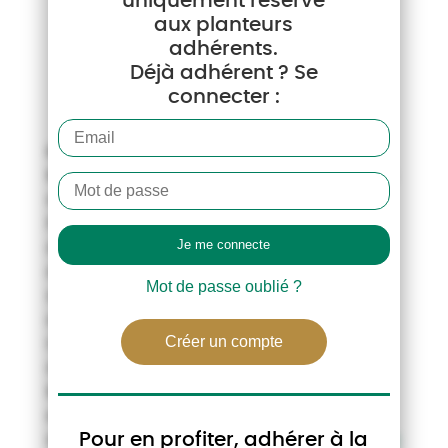
uniquement réservé
aux planteurs
adhérents.
Déjà adhérent ? Se
connecter :
CGB – Service Communication
Régulièrement, les filières grandes cultures
représentées respectivement par la CGB,
l’AGPB, l’AGPM, et la FOP vous proposent
des points d’éclairage sur les sujets
d’actualité syndicale et économique. En
Mot de passe oublié ?
septembre dernier, nous vous avons
er
adressé un 1
opus de notre DOSSIER DE
Créer un compte
COMMUNICATION #1 dédié aux résultats
des récoltes 2020, avec des infographies,
leur analyse agronomique et économique
et la mise en œuvre du plan d’urgence
Pour en profiter, adhérer à la
réclamé par nos filières.
Re-téléchargeable