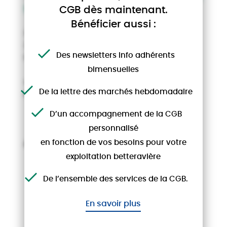
ici.
CGB dès maintenant.
Bénéficier aussi :
Aujourd’hui, nous vous présentons le
ème
2
opus consacré à une thématique
Des newsletters Info adhérents
émergente :
bimensuelles
« LE CARBONE DES GRANDES CULTURES,
De la lettre des marchés hebdomadaire
NOUVELLE OPPORTUNITE DE REVENU ? »
D’un accompagnement de la CGB
personnalisé
en fonction de vos besoins pour votre
A télécharger ci-dessous
exploitation betteravière
Document téléchargeable
De l’ensemble des services de la CGB.
En savoir plus
AUTRES ACTUALITÉS