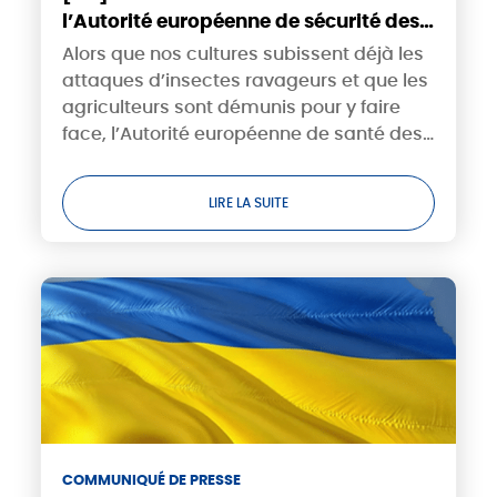
l’Autorité européenne de sécurité des
aliments valide l’acétamipride,
Alors que nos cultures subissent déjà les
toujours interdite en France
attaques d’insectes ravageurs et que les
agriculteurs sont démunis pour y faire
face, l’Autorité européenne de santé des
aliments, l’EFSA, vient de rendre un avis
sur l’acétamipride, substance active...
LIRE LA SUITE
COMMUNIQUÉ DE PRESSE