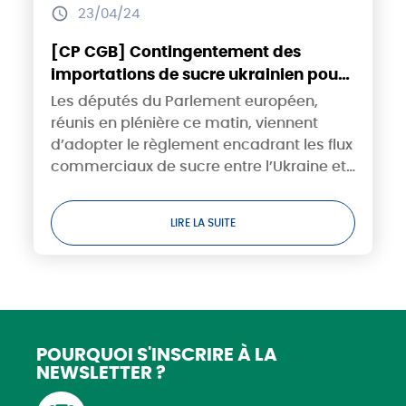
23/04/24
[CP CGB] Contingentement des
importations de sucre ukrainien pour
2024/25 : une victoire et un
Les députés du Parlement européen,
soulagement pour la filière
réunis en plénière ce matin, viennent
européenne du sucre
d’adopter le règlement encadrant les flux
commerciaux de sucre entre l’Ukraine et
l’Union européenne, qui entrera en
vigueur à partir de juin prochain. La CGB
LIRE LA SUITE
se félicite...
POURQUOI S'INSCRIRE
À LA
NEWSLETTER ?