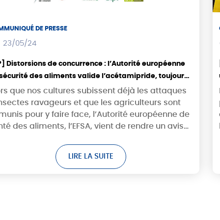
MMUNIQUÉ DE PRESSE
23/05/24
] Distorsions de concurrence : l’Autorité européenne
sécurité des aliments valide l’acétamipride, toujours
erdite en France
ors que nos cultures subissent déjà les attaques
nsectes ravageurs et que les agriculteurs sont
munis pour y faire face, l’Autorité européenne de
té des aliments, l’EFSA, vient de rendre un avis
 l’acétamipride, substance active...
LIRE LA SUITE