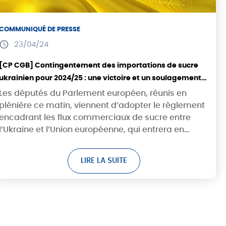
COMMUNIQUÉ DE PRESSE
23/04/24
[CP CGB] Contingentement des importations de sucre
ukrainien pour 2024/25 : une victoire et un soulagement
pour la filière européenne du sucre
Les députés du Parlement européen, réunis en
plénière ce matin, viennent d’adopter le règlement
encadrant les flux commerciaux de sucre entre
l’Ukraine et l’Union européenne, qui entrera en
vigueur à partir de juin prochain. La CGB se félicite...
LIRE LA SUITE