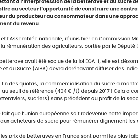
ttant à l’interprofession de la betterave et du sucre d
ffre au secteur l’opportunité de construire une contra
leur du producteur au consommateur dans une appro
ment du revenu.
 et l’Assemblée nationale, réunis hier en Commission Mixt
 la rémunération des agriculteurs, portée par le Déput
e betterave avait été exclue de la loi EGA-1, elle est désor
e et du Sucre (AIBS) devra dorénavant diffuser des indi
 fin des quotas, la commercialisation du sucre a montré 
s au seuil de référence (404 € /t) depuis 2017 ! Cela a c
betteraviers, sucriers) sans précédent au profit de la se
 fait que l’Union européenne soit redevenue nette importa
aux acheteurs de sucre pour rémunérer dignement les di
 les prix de betteraves en France sont parmi les plus fai