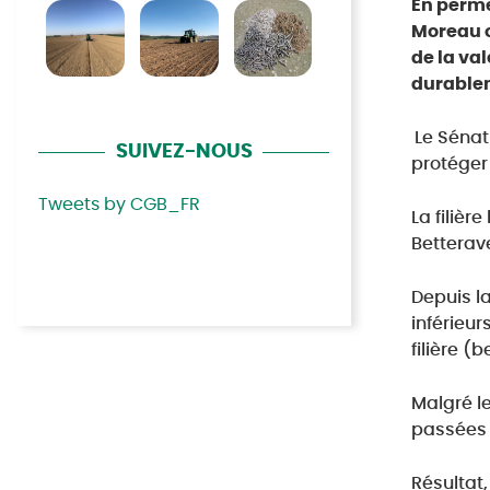
En perme
Moreau o
de la va
durable
Le Sénat
SUIVEZ-NOUS
protéger
Tweets by CGB_FR
La filièr
Betterav
1
Depuis la
inférieur
filière (
Malgré le
passées 
Résultat,