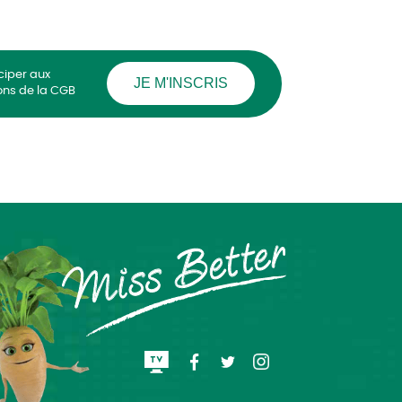
ciper aux
JE M'INSCRIS
ons de la CGB